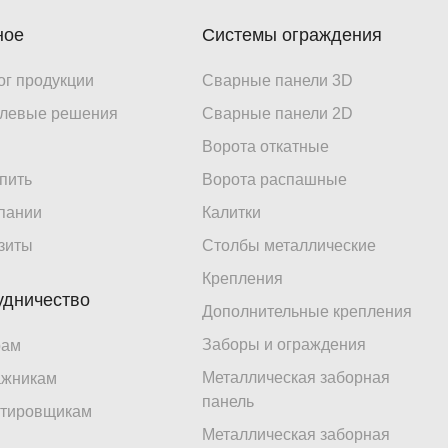
ное
Системы ограждения
ог продукции
Сварные панели 3D
левые решения
Сварные панели 2D
Ворота откатные
упить
Ворота распашные
пании
Калитки
зиты
Столбы металлические
Крепления
удничество
Дополнительные крепления
Заборы и ограждения
рам
Металлическая заборная
ажникам
панель
тировщикам
Металлическая заборная