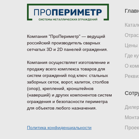
Глав
Катал
Отрас
Компания "ПроПериметр" — ведущий
российский производитель сварных
Цены
сетчатых 3D и 2D панелей ограждения.
Где к
Компания осуществляет изготовление и
О ком
продажу всего комплекса товаров для
систем ограждений под ключ: стальных
Рекви
заборных сеток, ворот, калиток, столбов
(опор), креплений, кронштейнов
Сотр
(наверший) и других компонентов систем
ограждения и безопасности периметра
Диле
для объектов любого назначения.
Монт
Политика конфиденциальности
Проек