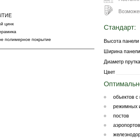
Возможен
ЫТИЕ
ий цинк
Стандарт:
ерамика
ое полимерное покрытие
Высота панели
Ширина панел
Диаметр прутк
Цвет
Оптимальн
объектов с
режимных 
постов
аэропортов
железнодор